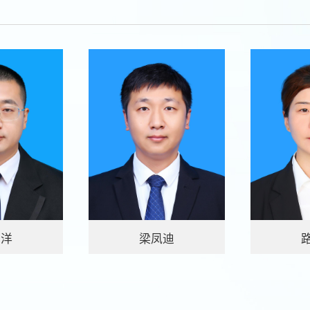
子洋
梁凤迪